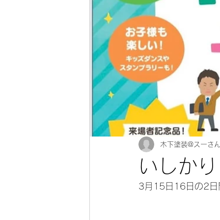
木下塗装@スーさ
いしかり
3月15日16日の2