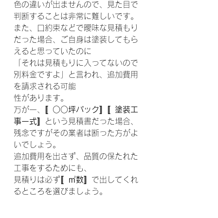
色の違いが出ませんので、見た目で
判断することは非常に難しいです。
また、口約束などで曖味な見積もり
だった場合、ご自身は塗装してもら
えると思っていたのに
「それは見積もりに入ってないので 
別料金ですよ」と言われ、追加費用
を請求される可能
性があります。
万が一、
〚○○坪パック〛〚塗装工
事一式〛
という見積書だった場合、
残念ですがその業者は断った方がよ
いでしょう。
追加費用を出さず、品質の保たれた
工事をするためにも、
見積りは必ず
〚㎡数〛
で出してくれ
るところを選びましょう。