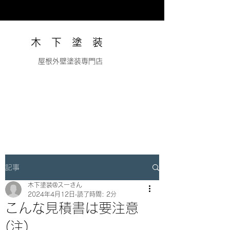
木 下 塗 装
​ 屋根外壁塗装専門店
記事
木下塗装@スーさん
2024年4月12日
読了時間: 2分
こんな見積書は要注意
(注)