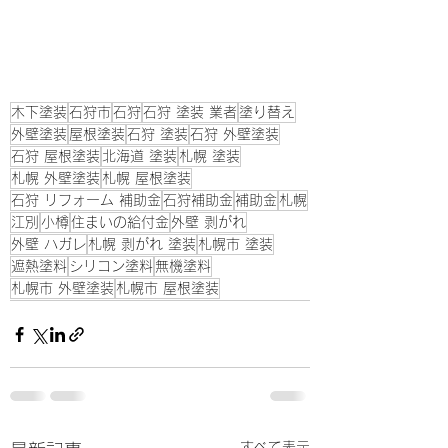
木下塗装
石狩市
石狩
石狩 塗装 業者
塗り替え
外壁塗装
屋根塗装
石狩 塗装
石狩 外壁塗装
石狩 屋根塗装
北海道 塗装
札幌 塗装
札幌 外壁塗装
札幌 屋根塗装
石狩 リフォーム 補助金
石狩補助金
補助金
札幌
江別
小樽
住まいの給付金
外壁 剥がれ
外壁 ハガレ
札幌 剥がれ 塗装
札幌市 塗装
遮熱塗料
シリコン塗料
無機塗料
札幌市 外壁塗装
札幌市 屋根塗装
すべて表示