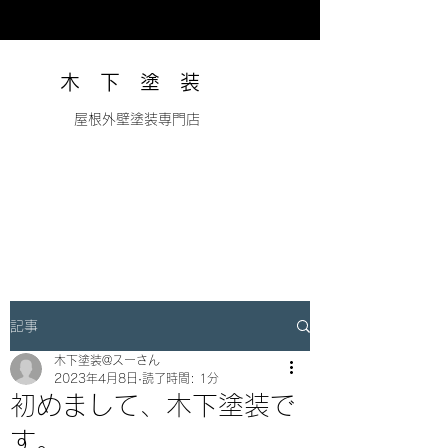
木 下 塗 装
​ 屋根外壁塗装専門店
記事
木下塗装@スーさん
2023年4月8日
読了時間: 1分
初めまして、木下塗装で
す。