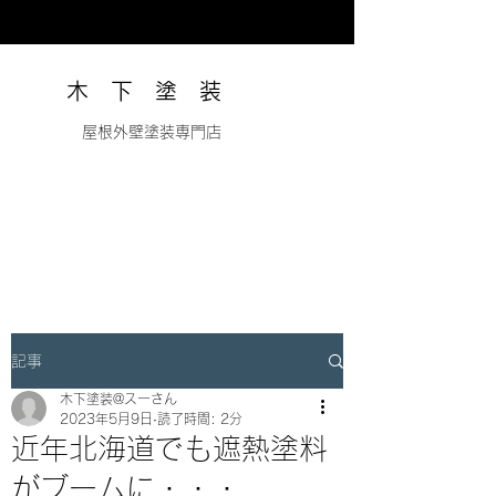
木 下 塗 装
​ 屋根外壁塗装専門店
記事
木下塗装@スーさん
2023年5月9日
読了時間: 2分
近年北海道でも遮熱塗料
がブームに・・・