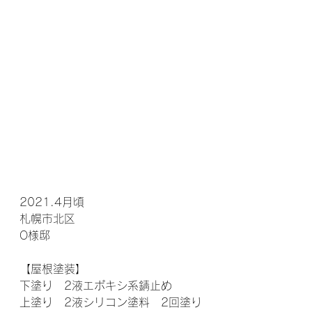
2021.4月頃
札幌市北区
O様邸
【屋根塗装】
下塗り　2液エポキシ系錆止め
上塗り　2液シリコン塗料　2回塗り