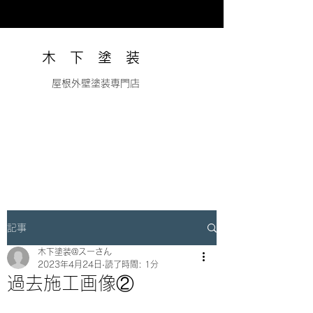
木 下 塗 装
​ 屋根外壁塗装専門店
記事
木下塗装@スーさん
2023年4月24日
読了時間: 1分
過去施工画像②