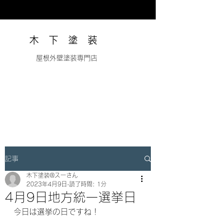
木 下 塗 装
​ 屋根外壁塗装専門店
記事
木下塗装@スーさん
2023年4月9日
読了時間: 1分
4月9日地方統一選挙日
今日は選挙の日ですね！