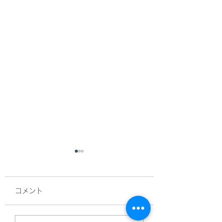
〚石狩市リフォーム補
助金 第2期抽選会で落
コメント
選した方への重要なお
📢 【石狩市リフォーム補
助金のお知らせ】 第2期
知らせ〛