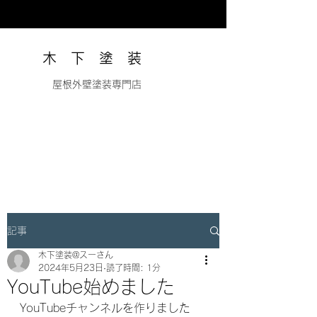
木 下 塗 装
​ 屋根外壁塗装専門店
記事
木下塗装@スーさん
2024年5月23日
読了時間: 1分
YouTube始めました
YouTubeチャンネルを作りました